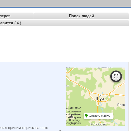
лерея
Поиск людей
равится
( 4 )
Работает на API 2ГИС
Лицензионное соглашение
Для корректной работы
Доехать с 2ГИС
Raster JS API нужен
ключ. Помощь:
api@2gis.ru
аюсь-я принимаю рискованные