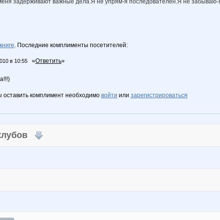
еня задерживают важные дела.Я не упрям-я последователен.Я не забываю-
книге
. Последние комплименты посетителей:
«
Ответить
»
010 в 10:55
!!!)
ы оставить комплимент необходимо
войти
или
зарегистрироваться
 клубов