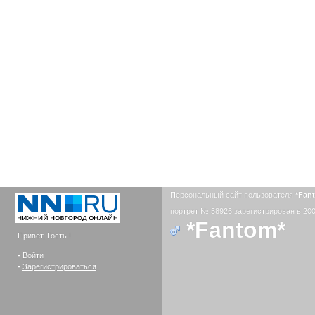
Персональный сайт пользователя
*Fan
портрет № 58926 зарегистрирован в 200
*Fantom*
Привет, Гость !
-
Войти
-
Зарегистрироваться