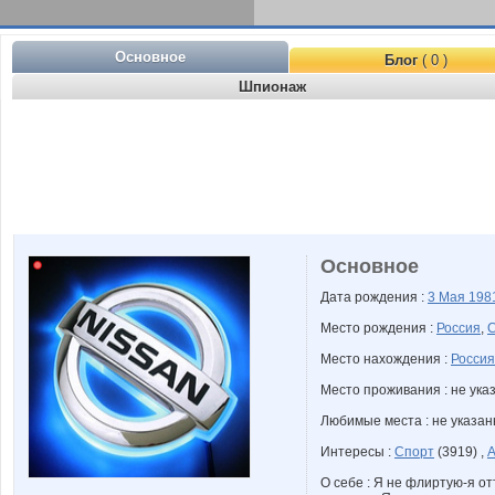
Основное
Блог
( 0 )
Шпионаж
Основное
Дата рождения :
3 Мая
198
Место рождения :
Россия
,
С
Место нахождения :
Россия
Место проживания : не ука
Любимые места : не указа
Интересы :
Спорт
(3919) ,
А
О себе : Я не флиртую-я о