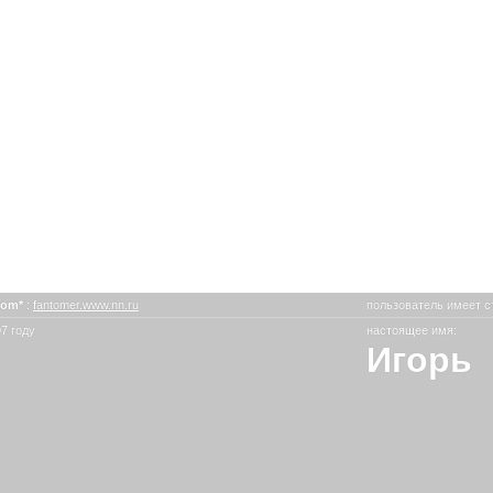
tom*
:
fantomer.www.nn.ru
пользователь имеет с
7 году
настоящее имя:
Игорь