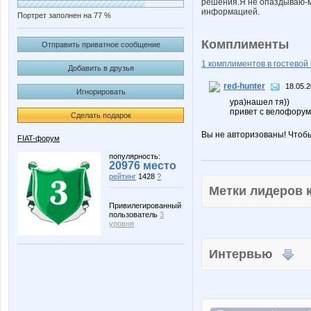
решения.Я не опаздываю-м
информацией.
Портрет заполнен на 77 %
Комплименты
Отправить приватное сообщение
1 комплиментов в гостевой 
Добавить в друзья
red-hunter
18.05.2
Игнорировать
ура)нашел тя))
привет с велофорума
Сделать подарок
Вы не авторизованы! Чтоб
FIAT-форум
популярность:
20976 место
рейтинг
1428
?
Метки лидеров
Привилегированный
пользователь
3
уровня
Интервью