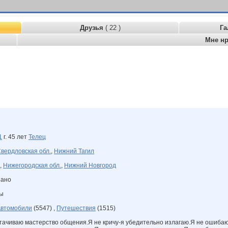
Друзья
( 22 )
Га
Мне н
1
г. 45 лет
Телец
вердловская обл.
,
Нижний Тагил
,
Нижегородская обл.
,
Нижний Новгород
зано
ны
втомобили
(5547) ,
Путешествия
(1515)
ттачиваю мастерство общения.Я не кричу-я убедительно излагаю.Я не ошиб